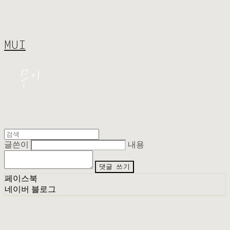
MUI
글쓴이
내용
댓글 쓰기
페이스북
네이버 블로그