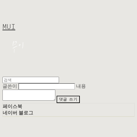
MUI
글쓴이
내용
댓글 쓰기
페이스북
네이버 블로그