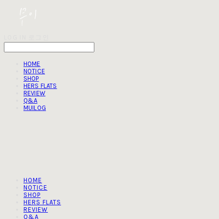
LOG IN
로그인
HOME
NOTICE
SHOP
HERS FLATS
REVIEW
Q&A
MUILOG
HOME
NOTICE
SHOP
HERS FLATS
REVIEW
Q&A