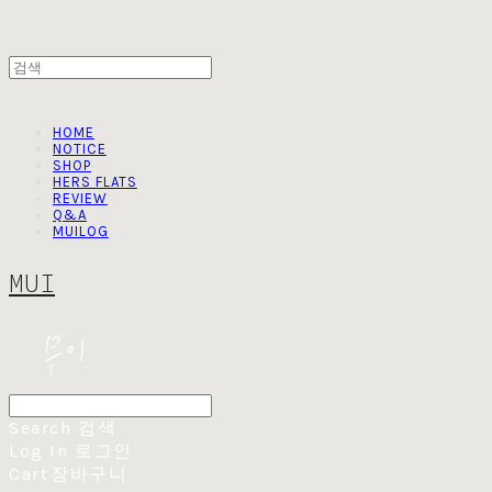
HOME
NOTICE
SHOP
HERS FLATS
REVIEW
Q&A
MUILOG
MUI
Search
검색
Log In
로그인
Cart
장바구니