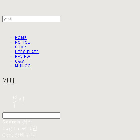
HOME
NOTICE
SHOP
HERS FLATS
REVIEW
Q&A
MUILOG
MUI
Search
검색
Log In
로그인
Cart
장바구니