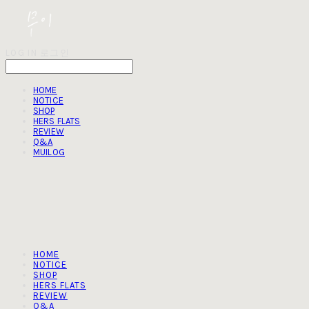
LOG IN
로그인
HOME
NOTICE
SHOP
HERS FLATS
REVIEW
Q&A
MUILOG
HOME
NOTICE
SHOP
HERS FLATS
REVIEW
Q&A