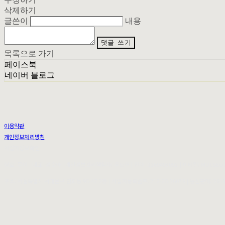
삭제하기
글쓴이
내용
댓글 쓰기
목록으로 가기
페이스북
네이버 블로그
이용약관
개인정보처리방침
사업자정보확인
상호: 무이 | 대표: 정순아 | 개인정보관리책임자: 우도연 | 전화: 0269493092 | 이메일: MUI.SE
주소: 서울특별시 서대문구 연희동 95-47 2층 | 사업자등록번호:
212-25-36079
| 통신판매:
201