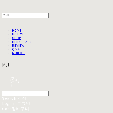
HOME
NOTICE
SHOP
HERS FLATS
REVIEW
Q&A
MUILOG
MUI
Search
검색
Log In
로그인
Cart
장바구니