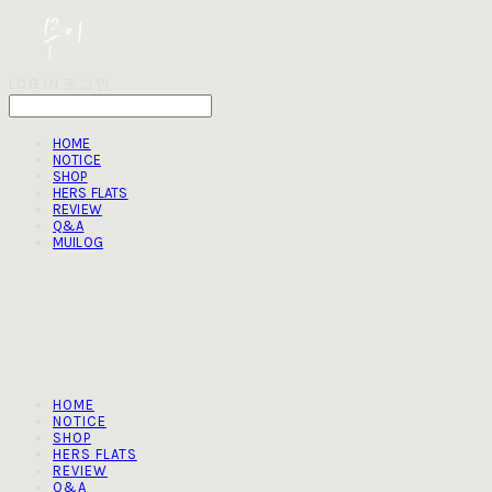
LOG IN
로그인
HOME
NOTICE
SHOP
HERS FLATS
REVIEW
Q&A
MUILOG
HOME
NOTICE
SHOP
HERS FLATS
REVIEW
Q&A