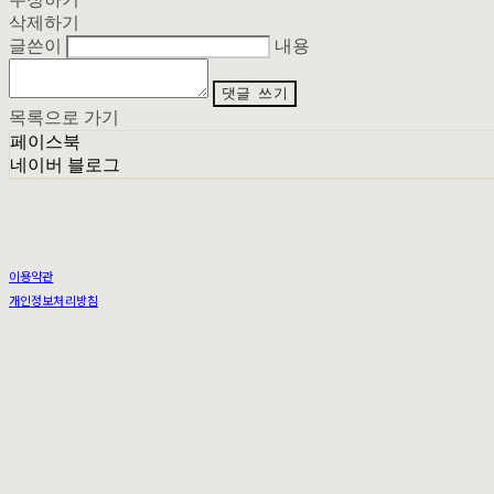
삭제하기
글쓴이
내용
댓글 쓰기
목록으로 가기
페이스북
네이버 블로그
이용약관
개인정보처리방침
사업자정보확인
상호: 무이 | 대표: 정순아 | 개인정보관리책임자: 우도연 | 전화: 0269493092 | 이메일: MUI.SE
주소: 서울특별시 서대문구 연희동 95-47 2층 | 사업자등록번호:
212-25-36079
| 통신판매:
201