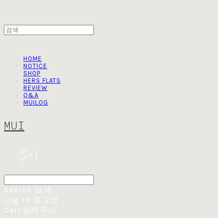
HOME
NOTICE
SHOP
HERS FLATS
REVIEW
Q&A
MUILOG
MUI
Search
검색
Log In
로그인
Cart
장바구니