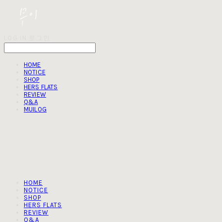
LOG IN
로그인
HOME
NOTICE
SHOP
HERS FLATS
REVIEW
Q&A
MUILOG
HOME
NOTICE
SHOP
HERS FLATS
REVIEW
Q&A