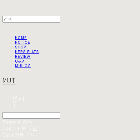
HOME
NOTICE
SHOP
HERS FLATS
REVIEW
Q&A
MUILOG
MUI
Search
검색
Log In
로그인
Cart
장바구니