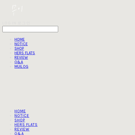
LOG IN
로그인
HOME
NOTICE
SHOP
HERS FLATS
REVIEW
Q&A
MUILOG
HOME
NOTICE
SHOP
HERS FLATS
REVIEW
Q&A