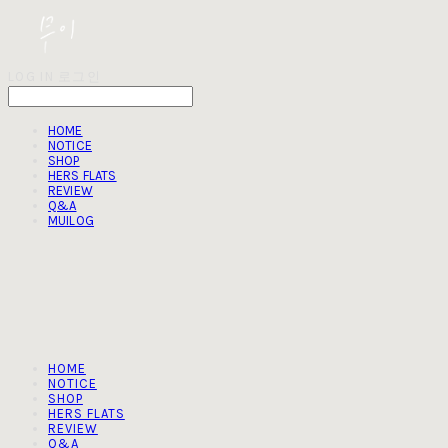
LOG IN
로그인
HOME
NOTICE
SHOP
HERS FLATS
REVIEW
Q&A
MUILOG
HOME
NOTICE
SHOP
HERS FLATS
REVIEW
Q&A