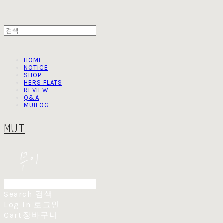
HOME
NOTICE
SHOP
HERS FLATS
REVIEW
Q&A
MUILOG
MUI
Search
검색
Log In
로그인
Cart
장바구니