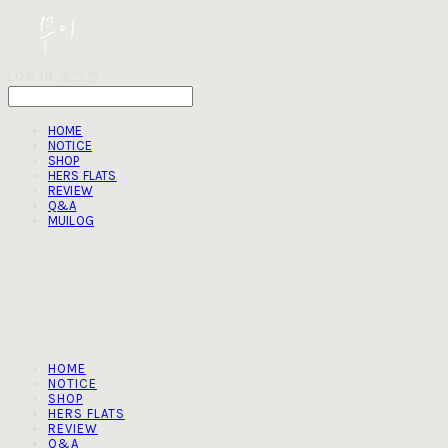
LOG IN
로그인
HOME
NOTICE
SHOP
HERS FLATS
REVIEW
Q&A
MUILOG
HOME
NOTICE
SHOP
HERS FLATS
REVIEW
Q&A