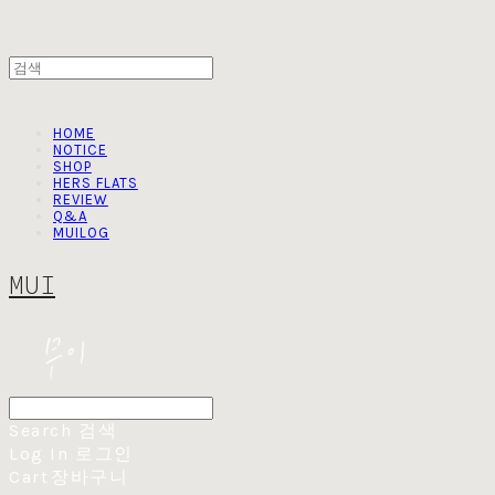
HOME
NOTICE
SHOP
HERS FLATS
REVIEW
Q&A
MUILOG
MUI
Search
검색
Log In
로그인
Cart
장바구니