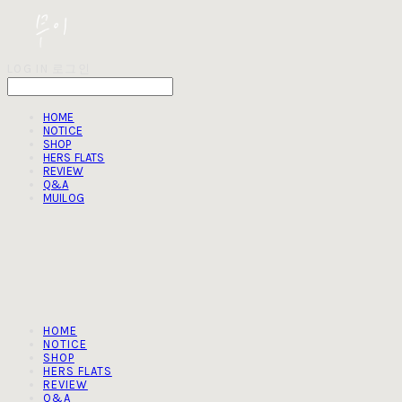
LOG IN
로그인
HOME
NOTICE
SHOP
HERS FLATS
REVIEW
Q&A
MUILOG
HOME
NOTICE
SHOP
HERS FLATS
REVIEW
Q&A