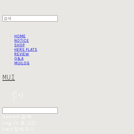
HOME
NOTICE
SHOP
HERS FLATS
REVIEW
Q&A
MUILOG
MUI
Search
검색
Log In
로그인
Cart
장바구니