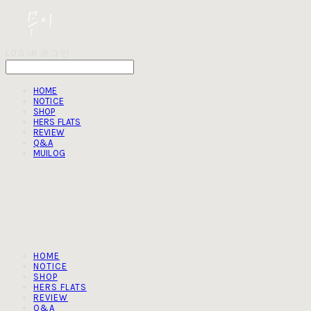
LOG IN
로그인
HOME
NOTICE
SHOP
HERS FLATS
REVIEW
Q&A
MUILOG
HOME
NOTICE
SHOP
HERS FLATS
REVIEW
Q&A