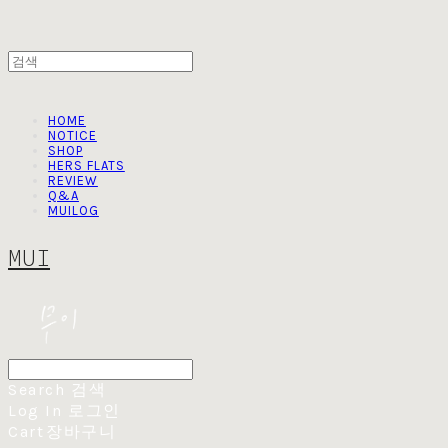
HOME
NOTICE
SHOP
HERS FLATS
REVIEW
Q&A
MUILOG
MUI
Search
검색
Log In
로그인
Cart
장바구니