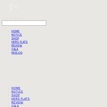
LOG IN
로그인
HOME
NOTICE
SHOP
HERS FLATS
REVIEW
Q&A
MUILOG
HOME
NOTICE
SHOP
HERS FLATS
REVIEW
Q&A