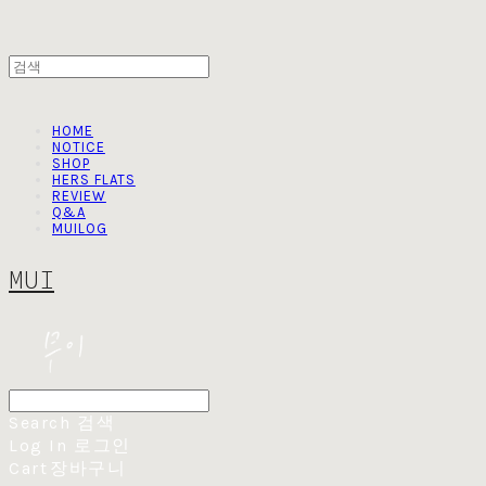
HOME
NOTICE
SHOP
HERS FLATS
REVIEW
Q&A
MUILOG
MUI
Search
검색
Log In
로그인
Cart
장바구니