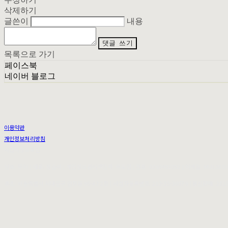
삭제하기
글쓴이
내용
댓글 쓰기
목록으로 가기
페이스북
네이버 블로그
이용약관
개인정보처리방침
사업자정보확인
상호: 무이 | 대표: 정순아 | 개인정보관리책임자: 우도연 | 전화: 0269493092 | 이메일: MUI.SE
주소: 서울특별시 서대문구 연희동 95-47 2층 | 사업자등록번호:
212-25-36079
| 통신판매:
201