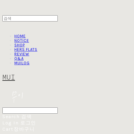
HOME
NOTICE
SHOP
HERS FLATS
REVIEW
Q&A
MUILOG
MUI
Search
검색
Log In
로그인
Cart
장바구니