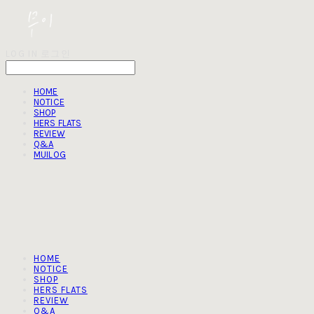
LOG IN
로그인
HOME
NOTICE
SHOP
HERS FLATS
REVIEW
Q&A
MUILOG
HOME
NOTICE
SHOP
HERS FLATS
REVIEW
Q&A