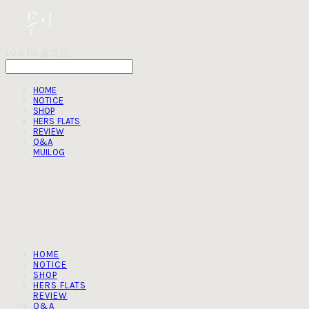
LOG IN
로그인
HOME
NOTICE
SHOP
HERS FLATS
REVIEW
Q&A
MUILOG
HOME
NOTICE
SHOP
HERS FLATS
REVIEW
Q&A