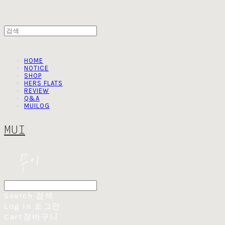
HOME
NOTICE
SHOP
HERS FLATS
REVIEW
Q&A
MUILOG
MUI
Search
검색
Log In
로그인
Cart
장바구니