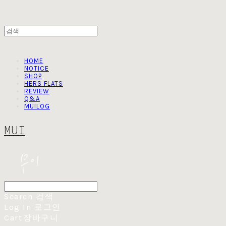
HOME
NOTICE
SHOP
HERS FLATS
REVIEW
Q&A
MUILOG
MUI
Search
검색
Log In
로그인
Cart
장바구니