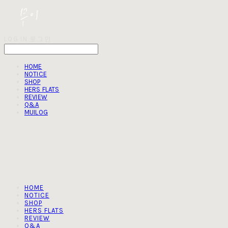
LOG IN
로그인
HOME
NOTICE
SHOP
HERS FLATS
REVIEW
Q&A
MUILOG
HOME
NOTICE
SHOP
HERS FLATS
REVIEW
Q&A