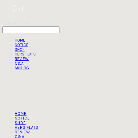
LOG IN
로그인
HOME
NOTICE
SHOP
HERS FLATS
REVIEW
Q&A
MUILOG
HOME
NOTICE
SHOP
HERS FLATS
REVIEW
Q&A