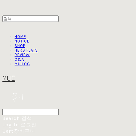
HOME
NOTICE
SHOP
HERS FLATS
REVIEW
Q&A
MUILOG
MUI
Search
검색
Log In
로그인
Cart
장바구니