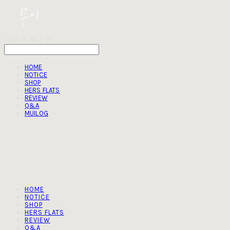
LOG IN
로그인
HOME
NOTICE
SHOP
HERS FLATS
REVIEW
Q&A
MUILOG
HOME
NOTICE
SHOP
HERS FLATS
REVIEW
Q&A