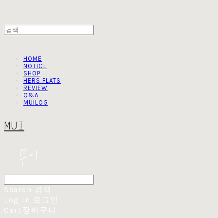
HOME
NOTICE
SHOP
HERS FLATS
REVIEW
Q&A
MUILOG
MUI
Search
검색
Log In
로그인
Cart
장바구니