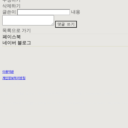
삭제하기
글쓴이
내용
댓글 쓰기
목록으로 가기
페이스북
네이버 블로그
이용약관
개인정보처리방침
사업자정보확인
상호: 무이 | 대표: 정순아 | 개인정보관리책임자: 우도연 | 전화: 0269493092 | 이메일: MUI.SE
주소: 서울특별시 서대문구 연희동 95-47 2층 | 사업자등록번호:
212-25-36079
| 통신판매:
201