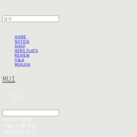
HOME
NOTICE
SHOP
HERS FLATS
REVIEW
Q&A
MUILOG
MUI
Search
검색
Log In
로그인
Cart
장바구니