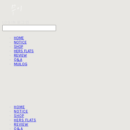
LOG IN
로그인
HOME
NOTICE
SHOP
HERS FLATS
REVIEW
Q&A
MUILOG
HOME
NOTICE
SHOP
HERS FLATS
REVIEW
Q&A