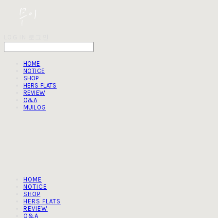
LOG IN
로그인
HOME
NOTICE
SHOP
HERS FLATS
REVIEW
Q&A
MUILOG
HOME
NOTICE
SHOP
HERS FLATS
REVIEW
Q&A