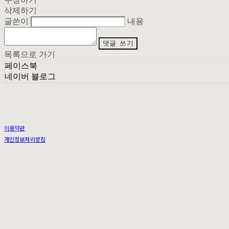
삭제하기
글쓴이
내용
댓글 쓰기
목록으로 가기
페이스북
네이버 블로그
이용약관
개인정보처리방침
사업자정보확인
상호: 무이 | 대표: 정순아 | 개인정보관리책임자: 우도연 | 전화: 0269493092 | 이메일: MUI.SE
주소: 서울특별시 서대문구 연희동 95-47 2층 | 사업자등록번호:
212-25-36079
| 통신판매:
201