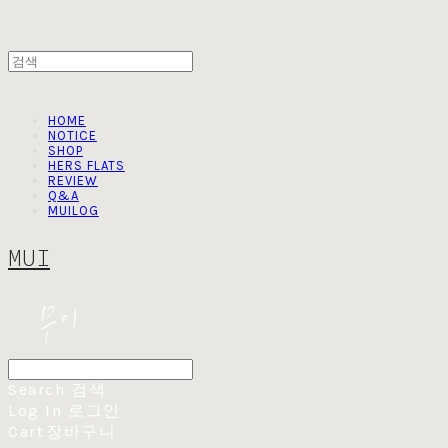
HOME
NOTICE
SHOP
HERS FLATS
REVIEW
Q&A
MUILOG
MUI
Search
검색
Log In
로그인
Cart
장바구니