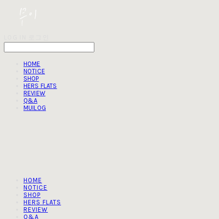
LOG IN
로그인
HOME
NOTICE
SHOP
HERS FLATS
REVIEW
Q&A
MUILOG
HOME
NOTICE
SHOP
HERS FLATS
REVIEW
Q&A