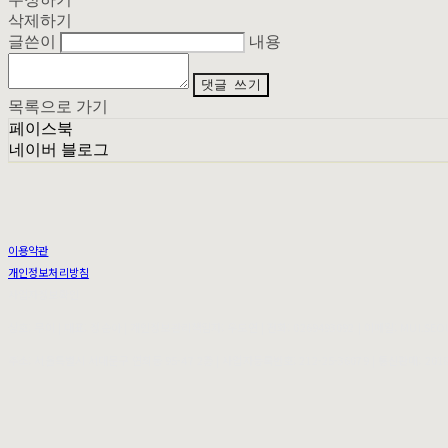
삭제하기
글쓴이
내용
댓글 쓰기
목록으로 가기
페이스북
네이버 블로그
이용약관
개인정보처리방침
사업자정보확인
상호: 무이 | 대표: 정순아 | 개인정보관리책임자: 우도연 | 전화: 0269493092 | 이메일: MUI.SE
주소: 서울특별시 서대문구 연희동 95-47 2층 | 사업자등록번호:
212-25-36079
| 통신판매:
201