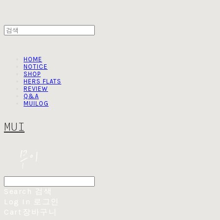
HOME
NOTICE
SHOP
HERS FLATS
REVIEW
Q&A
MUILOG
MUI
Search
검색
Log In
로그인
Cart
장바구니