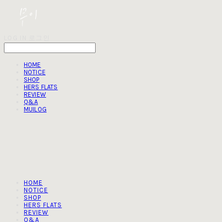
LOG IN
로그인
HOME
NOTICE
SHOP
HERS FLATS
REVIEW
Q&A
MUILOG
HOME
NOTICE
SHOP
HERS FLATS
REVIEW
Q&A