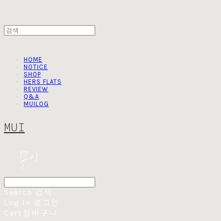
HOME
NOTICE
SHOP
HERS FLATS
REVIEW
Q&A
MUILOG
MUI
Search
검색
Log In
로그인
Cart
장바구니