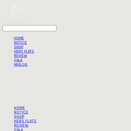
LOG IN
로그인
HOME
NOTICE
SHOP
HERS FLATS
REVIEW
Q&A
MUILOG
HOME
NOTICE
SHOP
HERS FLATS
REVIEW
Q&A